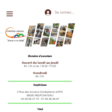
Se connecter
𝑯𝒐𝒓𝒂𝒊𝒓𝒆𝒔 𝒅'𝒐𝒖𝒗𝒆𝒓𝒕𝒖𝒓𝒆
𝗢𝘂𝘃𝗲𝗿𝘁 𝗱𝘂 𝗹𝘂𝗻𝗱𝗶 𝗮𝘂 𝗝𝗲𝘂𝗱𝗶
8h-12h et de 13h30-17h30
𝗩𝗲𝗻𝗱𝗿𝗲𝗱𝗶
8h-12h
𝑵𝒆𝒖𝒇𝒄𝒉â𝒕𝒆𝒂𝒖
2 Rue des Anciens Combattants d'AFN
88300 NEUFCHATEAU
03.29.06.47.70 - 07.56.36
.36.97
𝑽𝒊𝒕𝒕𝒆𝒍