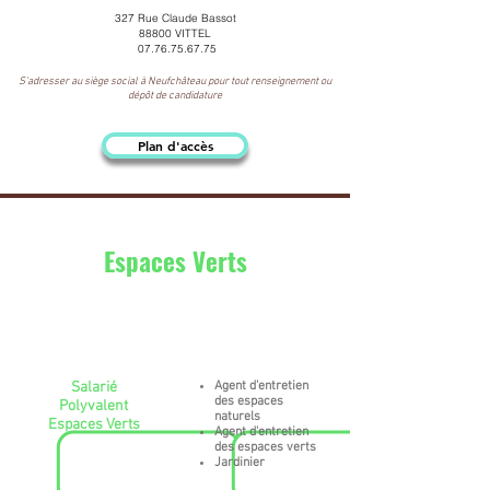
327 Rue Claude Bassot
88800 VITTEL
07.76.75.67.75
S'adresser au siège social à Neufchâteau pour tout renseignement ou
dépôt de candidature
Plan d'accès
Espaces Verts
Poste de
Métiers
travail
Salarié
Agent d'entretien
des espaces
Polyvalent
naturels
Espaces Verts
Agent d'entretien
des espaces verts
Jardinier