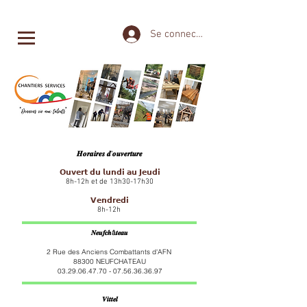
Se connecter
𝑯𝒐𝒓𝒂𝒊𝒓𝒆𝒔 𝒅'𝒐𝒖𝒗𝒆𝒓𝒕𝒖𝒓𝒆
𝗢𝘂𝘃𝗲𝗿𝘁 𝗱𝘂 𝗹𝘂𝗻𝗱𝗶 𝗮𝘂 𝗝𝗲𝘂𝗱𝗶
8h-12h et de 13h30-17h30
𝗩𝗲𝗻𝗱𝗿𝗲𝗱𝗶
8h-12h
𝑵𝒆𝒖𝒇𝒄𝒉â𝒕𝒆𝒂𝒖
2 Rue des Anciens Combattants d'AFN
88300 NEUFCHATEAU
03.29.06.47.70 - 07.56.36
.36.97
𝑽𝒊𝒕𝒕𝒆𝒍