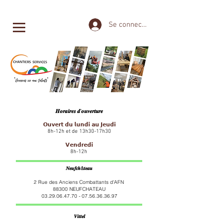
Se connecter
𝑯𝒐𝒓𝒂𝒊𝒓𝒆𝒔 𝒅'𝒐𝒖𝒗𝒆𝒓𝒕𝒖𝒓𝒆
𝗢𝘂𝘃𝗲𝗿𝘁 𝗱𝘂 𝗹𝘂𝗻𝗱𝗶 𝗮𝘂 𝗝𝗲𝘂𝗱𝗶
8h-12h et de 13h30-17h30
𝗩𝗲𝗻𝗱𝗿𝗲𝗱𝗶
8h-12h
𝑵𝒆𝒖𝒇𝒄𝒉â𝒕𝒆𝒂𝒖
2 Rue des Anciens Combattants d'AFN
88300 NEUFCHATEAU
03.29.06.47.70 - 07.56.36
.36.97
𝑽𝒊𝒕𝒕𝒆𝒍