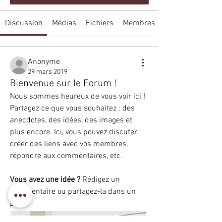
Discussion
Médias
Fichiers
Membres
Anonyme
29 mars 2019
Bienvenue sur le Forum !
Nous sommes heureux de vous voir ici ! 
Partagez ce que vous souhaitez : des 
anecdotes, des idées, des images et 
plus encore. Ici, vous pouvez discuter, 
créer des liens avec vos membres, 
répondre aux commentaires, etc. 
Vous avez une idée ?
 Rédigez un 
À propos
commentaire ou partagez-la dans un 
Partagez des anecdotes, des idées, des
post !
photos et plus encore
...
Lire plus