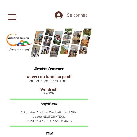
Se connecter
𝑯𝒐𝒓𝒂𝒊𝒓𝒆𝒔 𝒅'𝒐𝒖𝒗𝒆𝒓𝒕𝒖𝒓𝒆
𝗢𝘂𝘃𝗲𝗿𝘁 𝗱𝘂 𝗹𝘂𝗻𝗱𝗶 𝗮𝘂 𝗝𝗲𝘂𝗱𝗶
8h-12h et de 13h30-17h30
𝗩𝗲𝗻𝗱𝗿𝗲𝗱𝗶
8h-12h
𝑵𝒆𝒖𝒇𝒄𝒉â𝒕𝒆𝒂𝒖
2 Rue des Anciens Combattants d'AFN
88300 NEUFCHATEAU
03.29.06.47.70 - 07.56.36
.36.97
𝑽𝒊𝒕𝒕𝒆𝒍