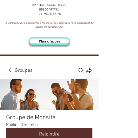
327 Rue Claude Bassot
88800 VITTEL
07.76.75.67.75
S'adresser au siège social à Neufchâteau pour tout renseignement ou
dépôt de candidature
Plan d'accès
Groupes
Groupe de Monsite
Public
·
3 membres
Rejoindre